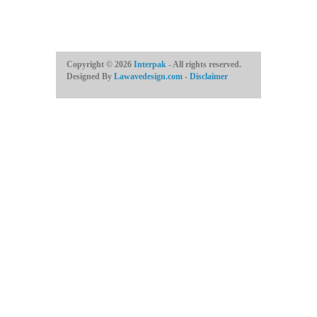
Copyright © 2026
Interpak
- All rights reserved.
Designed By
Lawavedesign.com
-
Disclaimer