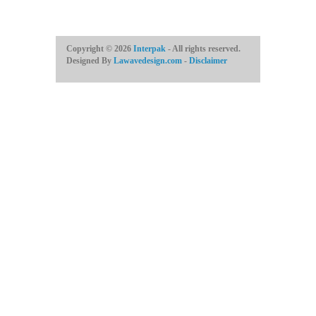
Copyright © 2026
Interpak
- All rights reserved.
Designed By
Lawavedesign.com
-
Disclaimer